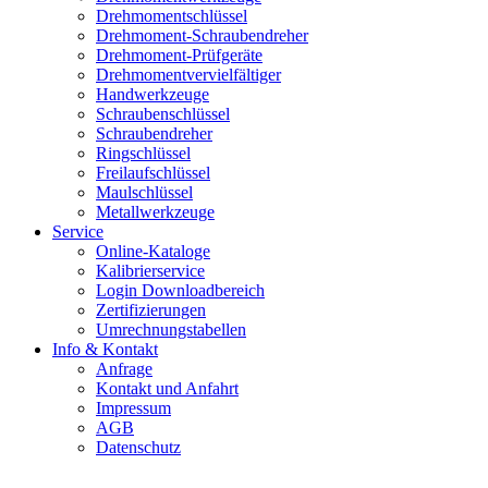
Drehmomentschlüssel
Drehmoment-Schraubendreher
Drehmoment-Prüfgeräte
Drehmomentvervielfältiger
Handwerkzeuge
Schraubenschlüssel
Schraubendreher
Ringschlüssel
Freilaufschlüssel
Maulschlüssel
Metallwerkzeuge
Service
Online-Kataloge
Kalibrierservice
Login Downloadbereich
Zertifizierungen
Umrechnungstabellen
Info & Kontakt
Anfrage
Kontakt und Anfahrt
Impressum
AGB
Datenschutz