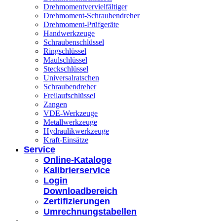
Drehmomentvervielfältiger
Drehmoment-Schraubendreher
Drehmoment-Prüfgeräte
Handwerkzeuge
Schraubenschlüssel
Ringschlüssel
Maulschlüssel
Steckschlüssel
Universalratschen
Schraubendreher
Freilaufschlüssel
Zangen
VDE-Werkzeuge
Metallwerkzeuge
Hydraulikwerkzeuge
Kraft-Einsätze
Service
Online-Kataloge
Kalibrierservice
Login
Downloadbereich
Zertifizierungen
Umrechnungstabellen