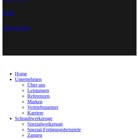
AGB
Datenschutz
Home
Unternehmen
Über uns
Leistungen
Referenzen
Marken
Vertriebspartner
Karriere
Schraubwerkzeuge
Spezialwerkzeuge
Spezial-Fertigungsbeispiele
Zangen