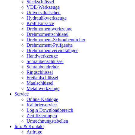
Steckschlüssel
VDE-Werkzeuge
Universalratschen
Hydraulikwerkzeuge
Kraft-Einsätze
Drehmomentwerkzeuge
Drehmomentschlüssel
Drehmoment-Schraubendreher
Drehmoment-Prüfgeräte
Drehmomentvervielfältiger
Handwerkzeuge
Schraubenschlüssel
Schraubendreher
Ringschlüssel
Freilaufschlüssel
Maulschlüssel
Metallwerkzeuge
Service
Online-Kataloge
Kalibrierservice
Login Downloadbereich
Zertifizierungen
Umrechnungstabellen
Info & Kontakt
Anfrage