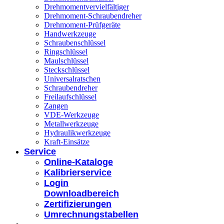
Drehmomentvervielfältiger
Drehmoment-Schraubendreher
Drehmoment-Prüfgeräte
Handwerkzeuge
Schraubenschlüssel
Ringschlüssel
Maulschlüssel
Steckschlüssel
Universalratschen
Schraubendreher
Freilaufschlüssel
Zangen
VDE-Werkzeuge
Metallwerkzeuge
Hydraulikwerkzeuge
Kraft-Einsätze
Service
Online-Kataloge
Kalibrierservice
Login
Downloadbereich
Zertifizierungen
Umrechnungstabellen