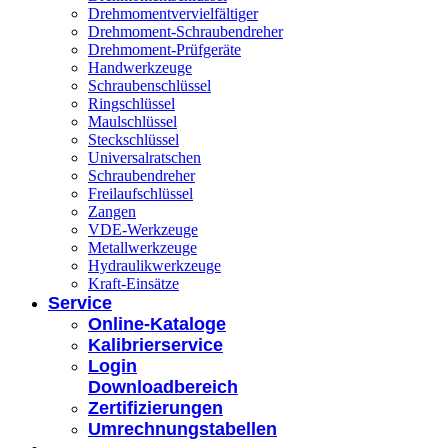
Drehmomentvervielfältiger
Drehmoment-Schraubendreher
Drehmoment-Prüfgeräte
Handwerkzeuge
Schraubenschlüssel
Ringschlüssel
Maulschlüssel
Steckschlüssel
Universalratschen
Schraubendreher
Freilaufschlüssel
Zangen
VDE-Werkzeuge
Metallwerkzeuge
Hydraulikwerkzeuge
Kraft-Einsätze
Service
Online-Kataloge
Kalibrierservice
Login
Downloadbereich
Zertifizierungen
Umrechnungstabellen