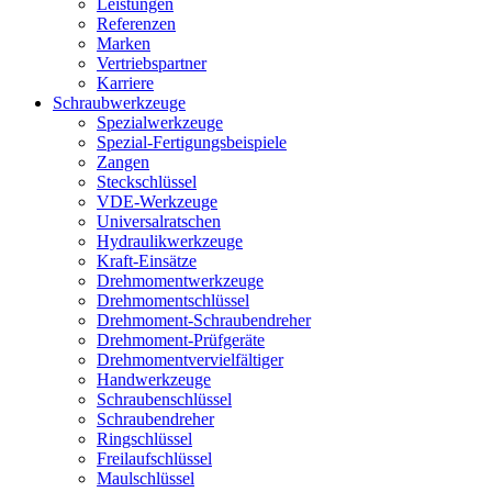
Leistungen
Referenzen
Marken
Vertriebspartner
Karriere
Schraubwerkzeuge
Spezialwerkzeuge
Spezial-Fertigungsbeispiele
Zangen
Steckschlüssel
VDE-Werkzeuge
Universalratschen
Hydraulikwerkzeuge
Kraft-Einsätze
Drehmomentwerkzeuge
Drehmomentschlüssel
Drehmoment-Schraubendreher
Drehmoment-Prüfgeräte
Drehmomentvervielfältiger
Handwerkzeuge
Schraubenschlüssel
Schraubendreher
Ringschlüssel
Freilaufschlüssel
Maulschlüssel