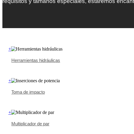
requisitos y tamaños especiales, estaremos encan
+
Herramientas hidráulicas
+
Toma de impacto
+
Multiplicador de par