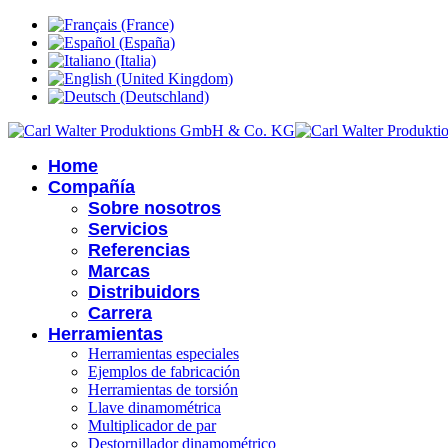
Home
Compañía
Sobre nosotros
Servicios
Referencias
Marcas
Distribuidors
Carrera
Herramientas
Herramientas especiales
Ejemplos de fabricación
Herramientas de torsión
Llave dinamométrica
Multiplicador de par
Destornillador dinamométrico