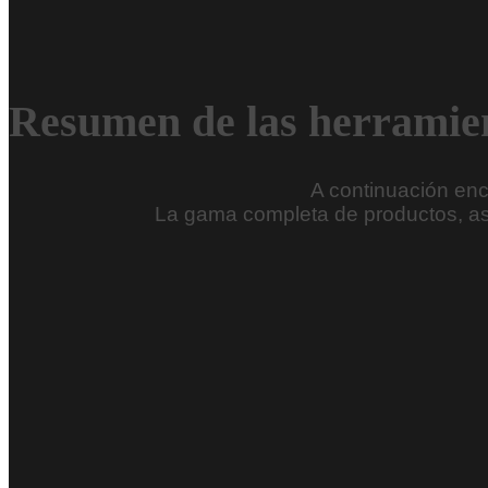
Resumen de las herrami
A continuación enc
La gama completa de productos, así