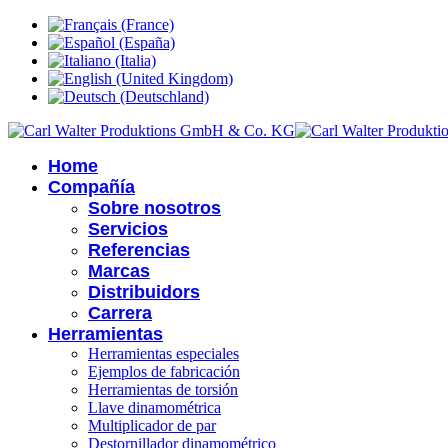
Home
Compañía
Sobre nosotros
Servicios
Referencias
Marcas
Distribuidors
Carrera
Herramientas
Herramientas especiales
Ejemplos de fabricación
Herramientas de torsión
Llave dinamométrica
Multiplicador de par
Destornillador dinamométrico