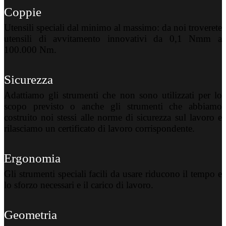
Coppie
Utensili speciali dal minimo al massimo: da noi troverete
utensili di avvitamento innovativi da 0,1 Nmm a
100.000 Nm.
Sicurezza
Adattiamo gli strumenti che non sono utilizzati per lo
scopo previsto o anche gli strumenti che abbiamo
costruito noi stessi alle norme di sicurezza sul lavoro e
rilasciamo un certificato di lavoro corrispondente.
Ergonomia
Gli strumenti speciali facili da usare riducono il tempo e
lo sforzo necessari e il carico di lavoro.
Geometria