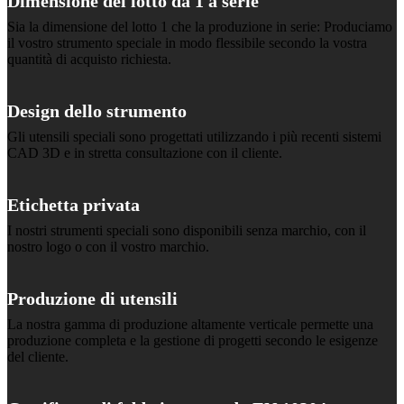
Dimensione del lotto da 1 a serie
Sia la dimensione del lotto 1 che la produzione in serie: Produciamo
il vostro strumento speciale in modo flessibile secondo la vostra
quantità di acquisto richiesta.
Design dello strumento
Gli utensili speciali sono progettati utilizzando i più recenti sistemi
CAD 3D e in stretta consultazione con il cliente.
Etichetta privata
I nostri strumenti speciali sono disponibili senza marchio, con il
nostro logo o con il vostro marchio.
Produzione di utensili
La nostra gamma di produzione altamente verticale permette una
produzione completa e la gestione di progetti secondo le esigenze
del cliente.