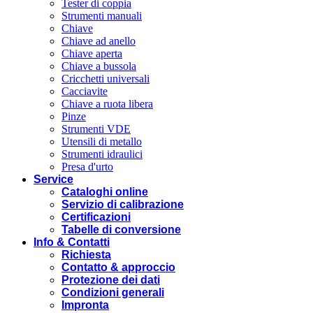
Tester di coppia
Strumenti manuali
Chiave
Chiave ad anello
Chiave aperta
Chiave a bussola
Cricchetti universali
Cacciavite
Chiave a ruota libera
Pinze
Strumenti VDE
Utensili di metallo
Strumenti idraulici
Presa d'urto
Service
Cataloghi online
Servizio di calibrazione
Certificazioni
Tabelle di conversione
Info & Contatti
Richiesta
Contatto & approccio
Protezione dei dati
Condizioni generali
Impronta