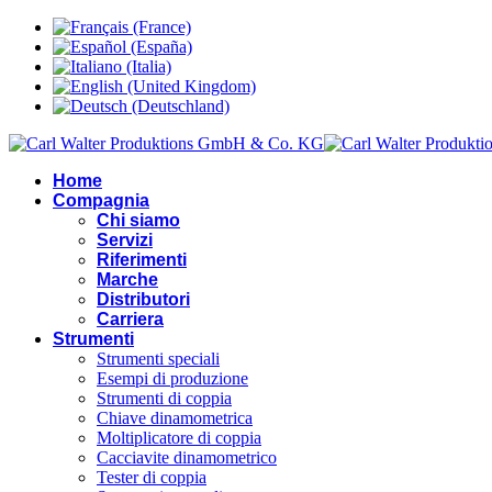
Home
Compagnia
Chi siamo
Servizi
Riferimenti
Marche
Distributori
Carriera
Strumenti
Strumenti speciali
Esempi di produzione
Strumenti di coppia
Chiave dinamometrica
Moltiplicatore di coppia
Cacciavite dinamometrico
Tester di coppia