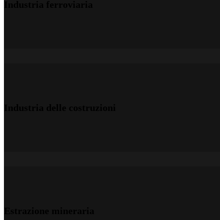
Industria ferroviaria
Industria delle costruzioni
Estrazione mineraria