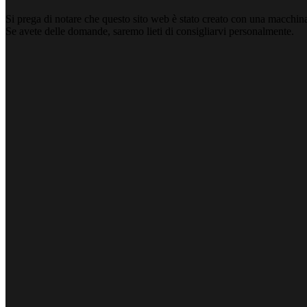
Si prega di notare che questo sito web è stato creato con una macchina
Se avete delle domande, saremo lieti di consigliarvi personalmente.