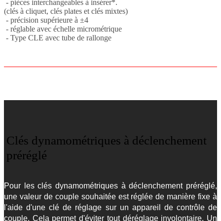
- pièces interchangeables à insérer*.
(clés à cliquet, clés plates et clés mixtes)
- précision supérieure à ±4
- réglable avec échelle micrométrique
- Type CLE avec tube de rallonge
Clés dynamométriques à déclenchement
préréglé
Pour les clés dynamométriques à déclenchement préréglé,
une valeur de couple souhaitée est réglée de manière fixe à
l'aide d'une clé de réglage sur un appareil de contrôle de
couple. Cela permet d'éviter tout déréglage involontaire. Un