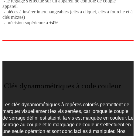
- le réglage s'effectue sur un appareil de contrôle de couple
appareil
- pièces à insérer interchangeables (clés à cliquet, clés à fourche et à
clés mixtes)
- précision supérieure à ±4%.
Clés dynamométriques à code couleur
Les clés dynamométriques à repères colorés permettent de
marquer visuellement les vis serrées, car lorsque le couple
de serrage défini est atteint, la vis est marquée en couleur. Le
serrage au couple et le marquage de couleur s'effectuent en
une seule opération et sont donc faciles à manipuler. Nos